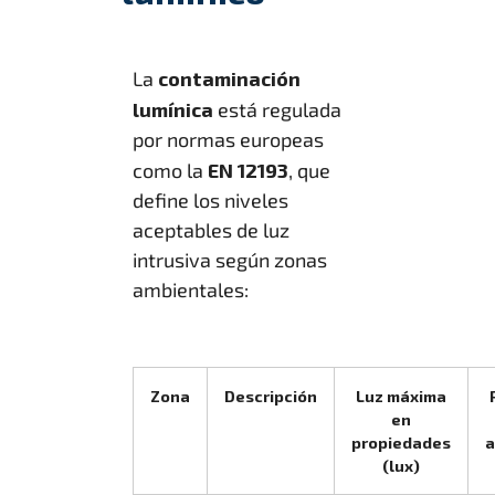
La
contaminación
lumínica
está regulada
por normas europeas
como la
EN 12193
, que
define los niveles
aceptables de luz
intrusiva según zonas
ambientales:
Zona
Descripción
Luz máxima
en
propiedades
a
(lux)