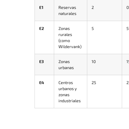
E1
Reservas
2
naturales
E2
Zonas
5
rurales
(como
Wildervank)
E3
Zonas
10
1
urbanas
E4
Centros
25
urbanos y
zonas
industriales